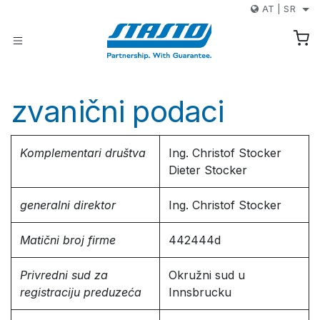
Skip to Content
AT
|
SR
zvanični podaci
Komplementari društva
Ing. Christof Stocker
Dieter Stocker
generalni direktor
Ing. Christof Stocker
Matični broj firme
442444d
Privredni sud za
Okružni sud u
registraciju preduzeća
Innsbrucku