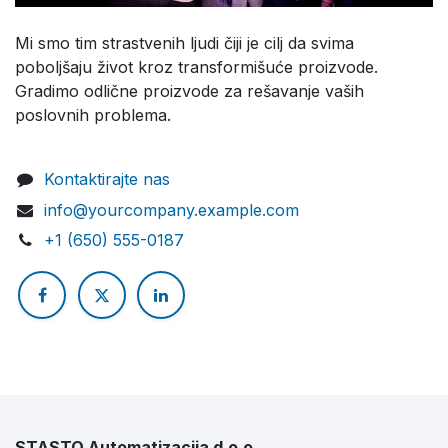
Mi smo tim strastvenih ljudi čiji je cilj da svima
poboljšaju život kroz transformišuće proizvode.
Gradimo odlične proizvode za rešavanje vaših
poslovnih problema.
Kontaktirajte nas
info@yourcompany.example.com
+1 (650) 555-0187
STASTO Automatizacija d.o.o.