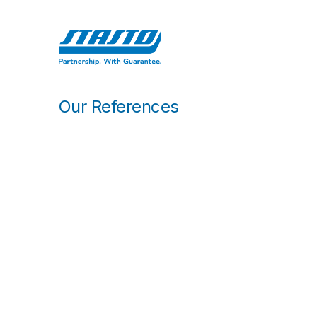
Skip to Content
Počet
Our References