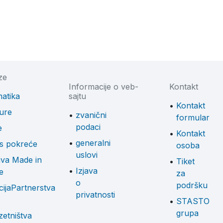
ze
Informacije o veb-
Kontakt
atika
sajtu
Kontakt
ure
zvanični
formular
podaci
e
Kontakt
generalni
as pokreće
osoba
uslovi
tiva Made in
Tiket
Izjava
e
za
o
podršku
ijaPartnerstva
privatnosti
STASTO
grupa
etništva