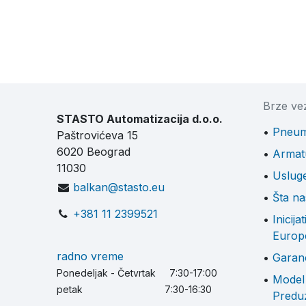
Brze ve
STASTO Automatizacija d.o.o.
Pneum
Paštrovićeva 15
6020 Beograd
Armat
11030
Uslug
balkan@stasto.eu
Šta n
+381 11 2399521
Inicija
Europ
radno vreme
Garanc
Ponedeljak - Četvrtak 7:30-17:00
Model
petak 7:30-16:30
Preduz